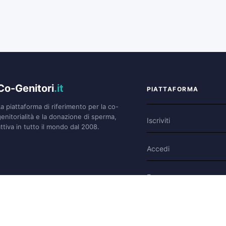
Co-Genitori
.it
PIATTAFORMA
La piattaforma di riferimento per la co-
genitorialità e la donazione di sperma,
Iscriviti
ttiva in tutto il mondo dal 2008.
Accedi
Forum
Blog