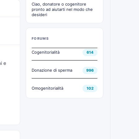
Ciao, donatore o cogenitore
pronto ad aiutarti nel modo che
desideri
FORUMS
Cogenitorialità
614
i e
Donazione di sperma
996
Omogenitorialità
102