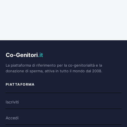
Co-Genitori
.it
La piattaforma di riferimento per la co-genitorialità e la
donazione di sperma, attiva in tutto il mondo dal 2008.
PIATTAFORMA
Iscriviti
Accedi