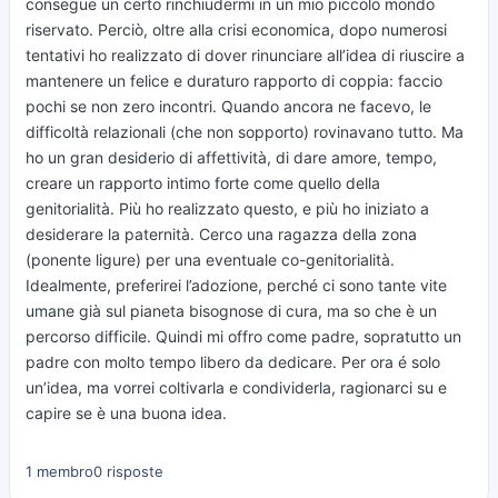
consegue un certo rinchiudermi in un mio piccolo mondo
riservato. Perciò, oltre alla crisi economica, dopo numerosi
tentativi ho realizzato di dover rinunciare all’idea di riuscire a
mantenere un felice e duraturo rapporto di coppia: faccio
pochi se non zero incontri. Quando ancora ne facevo, le
difficoltà relazionali (che non sopporto) rovinavano tutto. Ma
ho un gran desiderio di affettività, di dare amore, tempo,
creare un rapporto intimo forte come quello della
genitorialità. Più ho realizzato questo, e più ho iniziato a
desiderare la paternità. Cerco una ragazza della zona
(ponente ligure) per una eventuale co-genitorialità.
Idealmente, preferirei l’adozione, perché ci sono tante vite
umane già sul pianeta bisognose di cura, ma so che è un
percorso difficile. Quindi mi offro come padre, sopratutto un
padre con molto tempo libero da dedicare. Per ora é solo
un’idea, ma vorrei coltivarla e condividerla, ragionarci su e
capire se è una buona idea.
1 membro
0 risposte