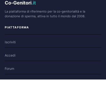
Co-Genitori
.it
La piattaforma di riferimento per la co-genitorialità e la
donazione di sperma, attiva in tutto il mondo dal 2008.
PIATTAFORMA
Iscriviti
Accedi
Forum
Blog
Storie