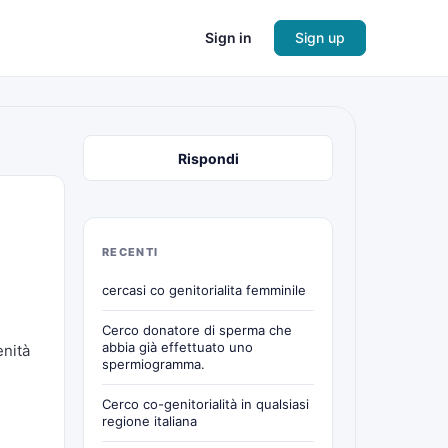
Sign in
Sign up
Rispondi
RECENTI
cercasi co genitorialita femminile
Cerco donatore di sperma che
abbia già effettuato uno
enità
spermiogramma.
Cerco co-genitorialità in qualsiasi
regione italiana