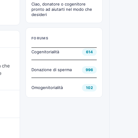
Ciao, donatore o cogenitore
pronto ad aiutarti nel modo che
desideri
FORUMS
Cogenitorialità
614
a che
Donazione di sperma
996
e
Omogenitorialità
102