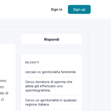
Sign in
Sign up
Rispondi
RECENTI
cercasi co genitorialita femminile
emmo
Cerco donatore di sperma che
abbia già effettuato uno
mmo
spermiogramma.
te di
 ci
Cerco co-genitorialità in qualsiasi
regione italiana