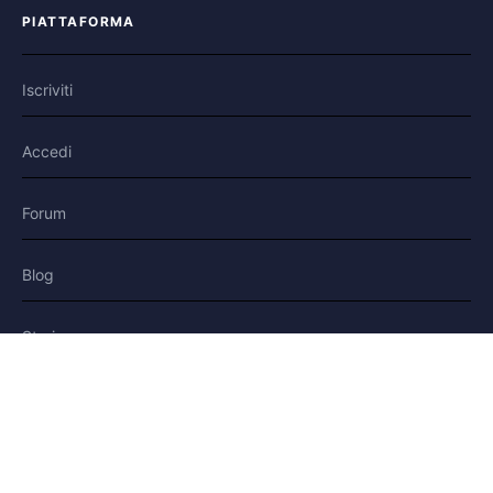
PIATTAFORMA
Iscriviti
Accedi
Forum
Blog
Storie
AIUTO E LEGALE
Aiuto