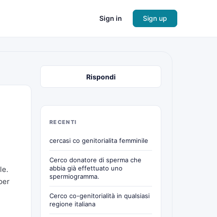
Sign in
Sign up
Rispondi
RECENTI
cercasi co genitorialita femminile
Cerco donatore di sperma che
abbia già effettuato uno
le.
spermiogramma.
per
Cerco co-genitorialità in qualsiasi
regione italiana