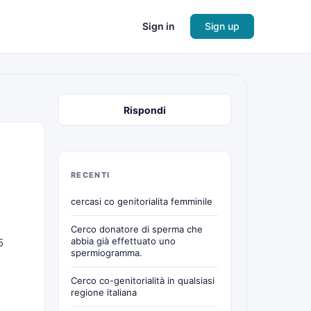
Sign in
Sign up
Rispondi
RECENTI
cercasi co genitorialita femminile
Cerco donatore di sperma che
abbia già effettuato uno
5
spermiogramma.
Cerco co-genitorialità in qualsiasi
regione italiana