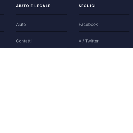
AIUTO E LEGALE
SEGUICI
Aiuto
Facebook
Contatti
X / Twitter
Privacy
Bluesky
Condizioni
Cookie