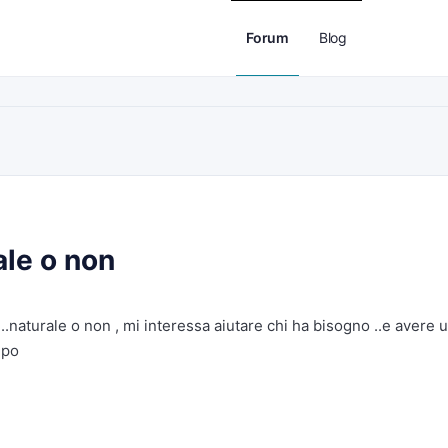
Forum
Blog
ale o non
aturale o non , mi interessa aiutare chi ha bisogno ..e avere 
mpo