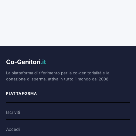
Co-Genitori
.it
La piattaforma di riferimento per la co-genitorialità e la
donazione di sperma, attiva in tutto il mondo dal 2008.
PIATTAFORMA
Iscriviti
Accedi