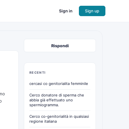
Sign in
Sign up
Rispondi
RECENTI
cercasi co genitorialita femminile
uno
Cerco donatore di sperma che
abbia già effettuato uno
o
spermiogramma.
Cerco co-genitorialità in qualsiasi
regione italiana