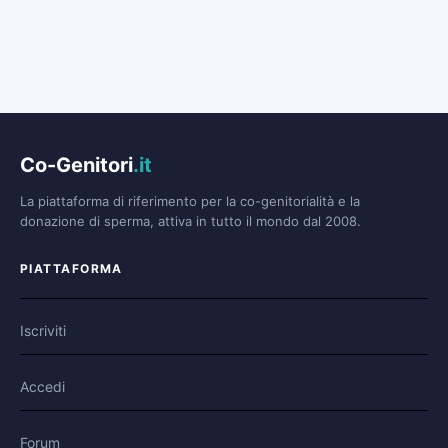
Co-Genitori
.it
La piattaforma di riferimento per la co-genitorialità e la
donazione di sperma, attiva in tutto il mondo dal 2008.
PIATTAFORMA
Iscriviti
Accedi
Forum