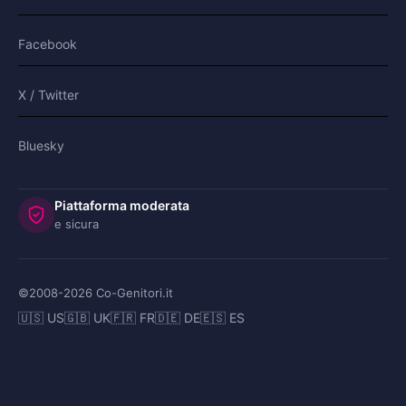
Facebook
X / Twitter
Bluesky
Piattaforma moderata
e sicura
©2008-
2026
Co-Genitori.it
🇺🇸 US
🇬🇧 UK
🇫🇷 FR
🇩🇪 DE
🇪🇸 ES