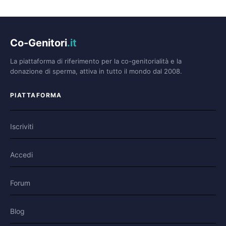
Co-Genitori
.it
La piattaforma di riferimento per la co-genitorialità e la
donazione di sperma, attiva in tutto il mondo dal 2008.
PIATTAFORMA
Iscriviti
Accedi
Forum
Blog