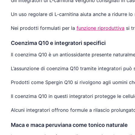
Gli integratori di L-carnitina vengono consigliati in c
Un uso regolare di L-carnitina aiuta anche a ridurre lo
Nei prodotti formulati per la
funzione riproduttiva
si t
Coenzima Q10 e integratori specifici
Il coenzima Q10 è un antiossidante presente naturalme
L’assunzione di coenzima Q10 tramite integratori può so
Prodotti come Spergin Q10 si rivolgono agli uomini che 
Il coenzima Q10 in questi integratori protegge le cellu
Alcuni integratori offrono formule a rilascio prolunga
Maca e maca peruviana come tonico naturale