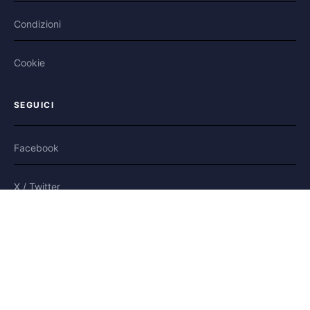
Condizioni
Cookie
SEGUICI
Facebook
X / Twitter
Bluesky
Piattaforma moderata
e sicura