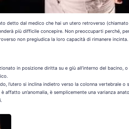
ato detto dal medico che hai un utero retroverso (chiamat
renderà più difficile concepire. Non preoccuparti perché, per
overso non pregiudica la loro capacità di rimanere incinta.
onato in posizione diritta su e giù all’interno del bacino, o
ico.
do, l’utero si inclina indietro verso la colonna vertebrale o s
n è affatto un’anomalia, è semplicemente una varianza anat
.