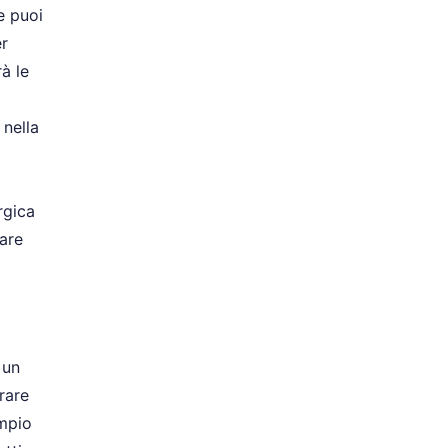
e puoi
er
à le
 nella
rgica
are
 un
rare
empio