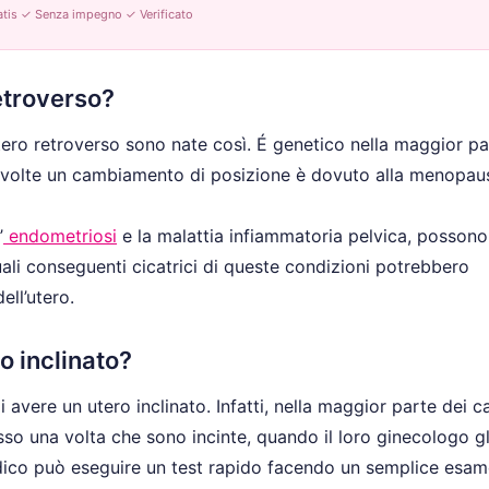
tis ✓ Senza impegno ✓ Verificato
etroverso?
ero retroverso sono nate così. É genetico nella maggior pa
 volte un cambiamento di posizione è dovuto alla menopau
’
endometriosi
e la malattia infiammatoria pelvica, posson
entuali conseguenti cicatrici di queste condizioni potrebbero
ll’utero.
o inclinato?
avere un utero inclinato. Infatti, nella maggior parte dei c
o una volta che sono incinte, quando il loro ginecologo gl
l medico può eseguire un test rapido facendo un semplice esa