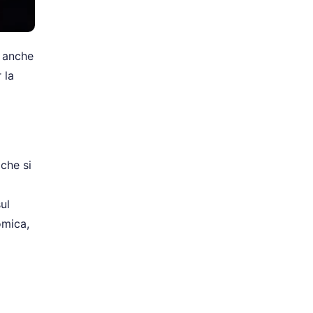
o anche
 la
 che si
ul
omica,