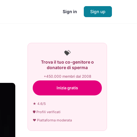
Sign in
Sign up
💝
Trova il tuo co-genitore o
donatore di sperma
+450.000 membri dal 2008
Inizia gratis
★ 4.6/5
🛡 Profili verificati
♥ Piattaforma moderata