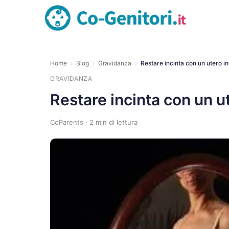
Home
›
Blog
›
Gravidanza
›
Restare incinta con un utero in
GRAVIDANZA
Restare incinta con un ut
CoParents · 2 min di lettura