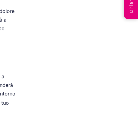
Di’ la tua
 dolore
à a
be
 a
enderà
intorno
 tuo