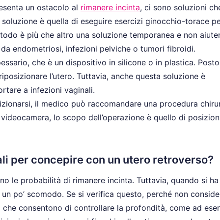
esenta un ostacolo al
rimanere incinta
, ci sono soluzioni ch
a soluzione è quella di eseguire esercizi ginocchio-torace p
etodo è più che altro una soluzione temporanea e non aiuter
a endometriosi, infezioni pelviche o tumori fibroidi.
essario, che è un dispositivo in silicone o in plastica. Posto
 riposizionare l’utero. Tuttavia, anche questa soluzione è
tare a infezioni vaginali.
osizionarsi, il medico può raccomandare una procedura chiru
 videocamera, lo scopo dell’operazione è quello di posizion
ali per concepire con un utero retroverso?
o le probabilità di rimanere incinta. Tuttavia, quando si ha
e un po’ scomodo. Se si verifica questo, perché non conside
o che consentono di controllare la profondità, come ad es