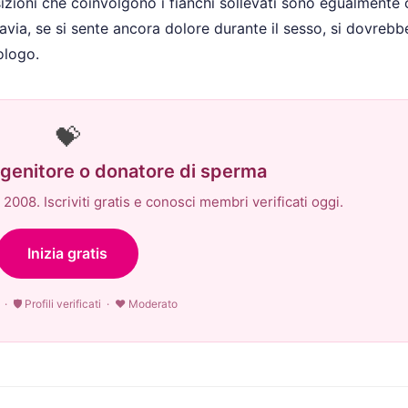
izioni che coinvolgono i fianchi sollevati sono egualmente 
avia, se si sente ancora dolore durante il sesso, si dovrebb
ologo.
💝
o-genitore o donatore di sperma
2008. Iscriviti gratis e conosci membri verificati oggi.
Inizia gratis
· 🛡 Profili verificati · ♥ Moderato