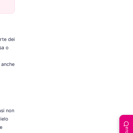
rte dei
sa o
o anche
asi non
ielo
me