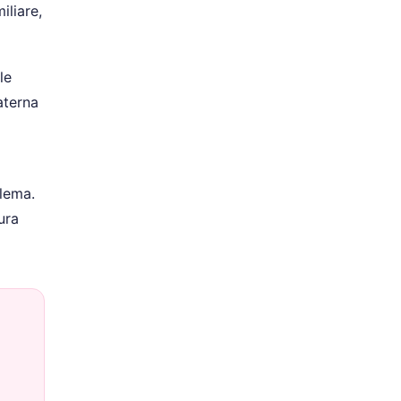
iliare,
le
aterna
blema.
ura