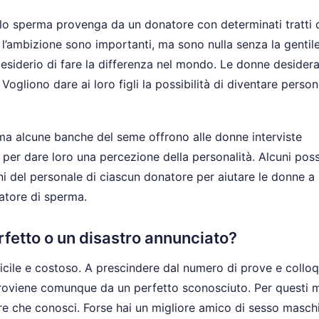
lo sperma provenga da un donatore con determinati tratti 
 e l’ambizione sono importanti, ma sono nulla senza la gentile
desiderio di fare la differenza nel mondo. Le donne desider
 Vogliono dare ai loro figli la possibilità di diventare perso
e, ma alcune banche del seme offrono alle donne interviste
i per dare loro una percezione della personalità. Alcuni po
ni del personale di ciascun donatore per aiutare le donne a
natore di sperma.
rfetto o un disastro annunciato?
ficile e costoso. A prescindere dal numero di prove e colloq
proviene comunque da un perfetto sconosciuto. Per questi m
ore che conosci. Forse hai un migliore amico di sesso masch