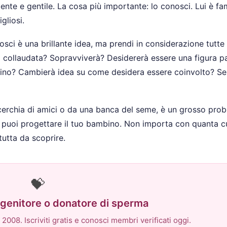
ente e gentile. La cosa più importante: lo conosci. Lui è fam
gliosi.
osci è una brillante idea, ma prendi in considerazione tutte 
rà collaudata? Sopravviverà? Desidererà essere una figura p
mbino? Cambierà idea su come desidera essere coinvolto? Se
cerchia di amici o da una banca del seme, è un grosso pro
on puoi progettare il tuo bambino. Non importa con quanta c
tutta da scoprire.
💝
o-genitore o donatore di sperma
2008. Iscriviti gratis e conosci membri verificati oggi.