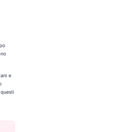
ppo
ono
tani e
o
 questi