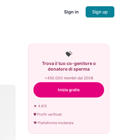
Sign in
Sign up
💝
Trova il tuo co-genitore o
donatore di sperma
+450.000 membri dal 2008
Inizia gratis
★ 4.6/5
🛡 Profili verificati
♥ Piattaforma moderata