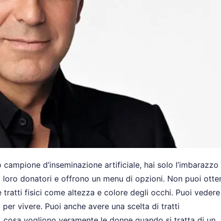
campione d’inseminazione artificiale, hai solo l’imbarazzo 
 loro donatori e offrono un menu di opzioni. Non puoi otte
ratti fisici come altezza e colore degli occhi. Puoi vedere 
 per vivere. Puoi anche avere una scelta di tratti
, cosa vogliono veramente le donne quando si tratta di un