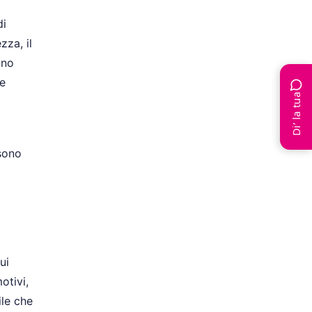
di
zza, il
ano
ne
Di’ la tua
ssono
ui
otivi,
ile che